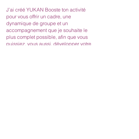
J’ai créé YUKAN Booste ton activité
pour vous offrir un cadre, une
dynamique de groupe et un
accompagnement que je souhaite le
plus complet possible, afin que vous
puissiez, vous aussi, développer votre
activité avec plus de sérénité.
Parce que nous allons toujours plus
loin lorsque nous ne sommes pas
seul.e.
Si vous sentez que c’est le bon
moment, je serai ravie de vous
accompagner.