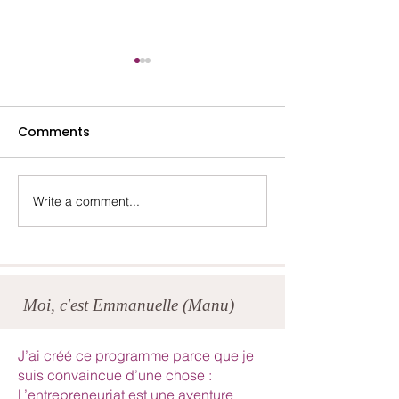
Comments
Lydia- Mai 2025
Marina- Octob
Write a comment...
Moi, c'est Emmanuelle (Manu)
J’ai créé ce programme parce que je
suis convaincue d’une chose :
L’entrepreneuriat est une aventure