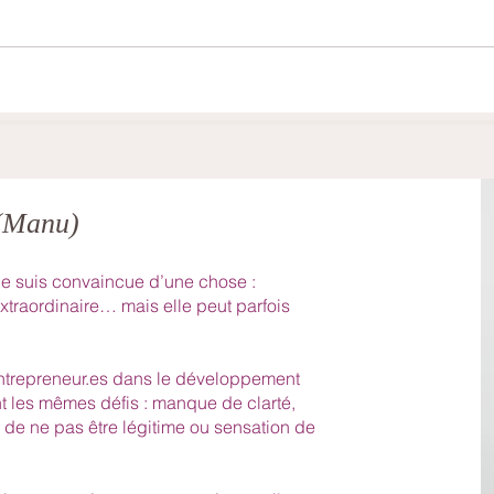
Lydia- Mai 2025
Mari
 (Manu)
e suis convaincue d’une chose :
xtraordinaire… mais elle peut parfois
ntrepreneur.es dans le développement
ent les mêmes défis : manque de clarté,
r de ne pas être légitime ou sensation de