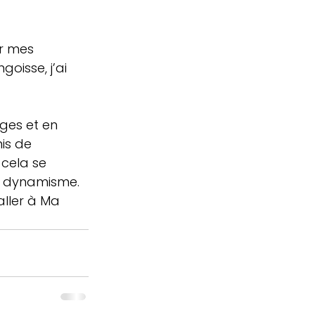
r mes 
oisse, j’ai 
ges et en 
is de 
cela se 
n dynamisme. 
aller à Ma 