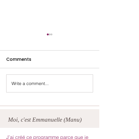
Comments
Write a comment...
Un été plus turbulent
Quand la vie t
qu'anticipé...
à lâcher le con
Moi, c'est Emmanuelle (Manu)
J’ai créé ce programme parce que je