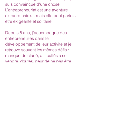
suis convaincue d’une chose :
L’entrepreneuriat est une aventure
extraordinaire… mais elle peut parfois
être exigeante et solitaire.
Depuis 8 ans, j’accompagne des
entrepreneur.es dans le
développement de leur activité et je
retrouve souvent les mêmes défis :
manque de clarté, difficultés à se
vendre, doutes, peur de ne pas être
légitime ou sensation de devoir tout
porter seul.e.
Ces challenges, je les connais aussi
en tant qu’entrepreneure. Les outils
que je transmets dans ce programme
sont ceux qui m’aident au quotidien à
développer une activité pérenne :
clarifier ma vision, passer à l’action,