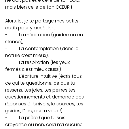
ne doit pas être celle de ton EGO, 
mais bien celle de ton CŒUR ! 
Alors, ici, je te partage mes petits 
outils pour y accéder :
-          La méditation (guidée ou en 
silence),
-          La contemplation (dans la 
nature c’est mieux),
-          La respiration (les yeux 
fermés c’est mieux aussi)
-          L’écriture intuitive (écris tous 
ce qui te questionne, ce que tu 
ressens, tes joies, tes peines tes 
questionnements et demande des 
réponses à l’univers, la sources, tes 
guides, Dieu, qui tu veux !)
-          La prière (que tu sois 
croyant.e ou non, cela n’a aucune 