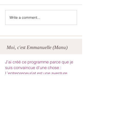
Write a comment...
Un été plus turbulent
Quand la vie t
qu'anticipé...
à lâcher le con
Moi, c'est Emmanuelle (Manu)
J’ai créé ce programme parce que je
suis convaincue d’une chose :
L’entrepreneuriat est une aventure
extraordinaire… mais elle peut parfois
être exigeante et solitaire.
Depuis 8 ans, j’accompagne des
entrepreneur.es dans le
développement de leur activité et je
retrouve souvent les mêmes défis :