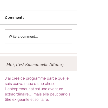
Comments
Write a comment...
Un été plus turbulent
Quand la vie t
qu'anticipé...
à lâcher le con
Moi, c'est Emmanuelle (Manu)
J’ai créé ce programme parce que je
suis convaincue d’une chose :
L’entrepreneuriat est une aventure
extraordinaire… mais elle peut parfois
être exigeante et solitaire.