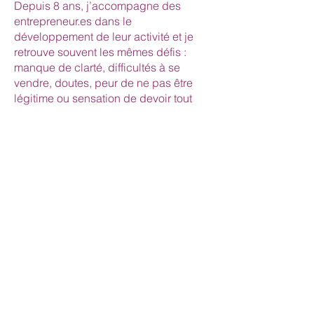
Depuis 8 ans, j’accompagne des
entrepreneur.es dans le
développement de leur activité et je
retrouve souvent les mêmes défis :
manque de clarté, difficultés à se
vendre, doutes, peur de ne pas être
légitime ou sensation de devoir tout
porter seul.e.
Ces challenges, je les connais aussi
en tant qu’entrepreneure. Les outils
que je transmets dans ce programme
sont ceux qui m’aident au quotidien à
développer une activité pérenne :
clarifier ma vision, passer à l’action,
dépasser mes freins et avancer avec
confiance.
J’ai créé YUKAN Booste ton activité
pour vous offrir un cadre, une