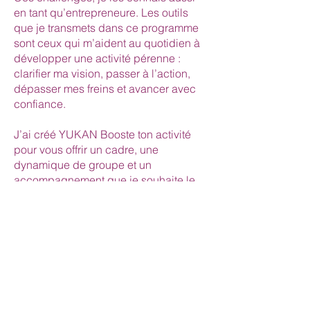
en tant qu’entrepreneure. Les outils
que je transmets dans ce programme
sont ceux qui m’aident au quotidien à
développer une activité pérenne :
clarifier ma vision, passer à l’action,
dépasser mes freins et avancer avec
confiance.
J’ai créé YUKAN Booste ton activité
pour vous offrir un cadre, une
dynamique de groupe et un
accompagnement que je souhaite le
plus complet possible, afin que vous
puissiez, vous aussi, développer votre
activité avec plus de sérénité.
Parce que nous allons toujours plus
loin lorsque nous ne sommes pas
seul.e.