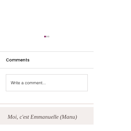
Comments
Lydia- Mai 2025
Marina- Octob
Write a comment...
Moi, c'est Emmanuelle (Manu)