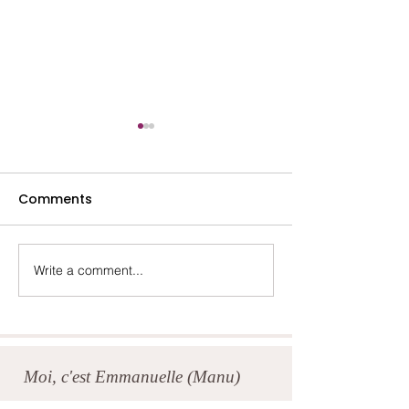
Comments
Lydia- Mai 2025
Marina- Octob
Write a comment...
Moi, c'est Emmanuelle (Manu)