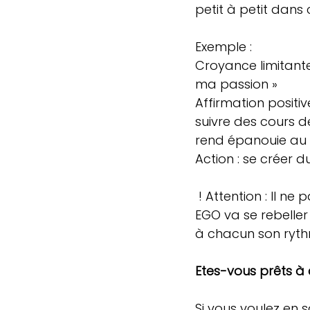
petit à petit dans 
Exemple :
Croyance limitante
ma passion »
Affirmation positi
suivre des cours d
rend épanouie au q
Action : se créer 
 ! Attention : Il ne pas tout lâcher, tout arrêter ou changer tout d’un coup, votre 
EGO va se rebeller 
à chacun son ryth
Etes-vous prêts à 
Si vous voulez en s