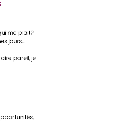
s
qui me plait?
mes jours…
ire pareil, je 
opportunités, 