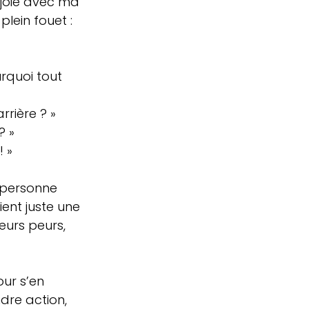
 joie avec ma 
plein fouet :
rquoi tout 
rière ? »  
 »  
 » 
i personne 
ent juste une 
eurs peurs, 
ur s’en 
ndre action, 