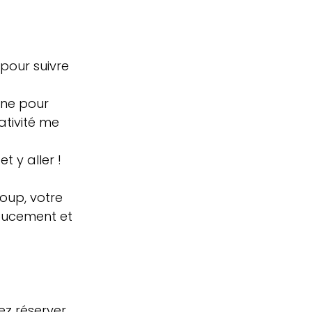
pour suivre 
ine pour 
ativité me 
 y aller !
doucement et 
ez réserver 