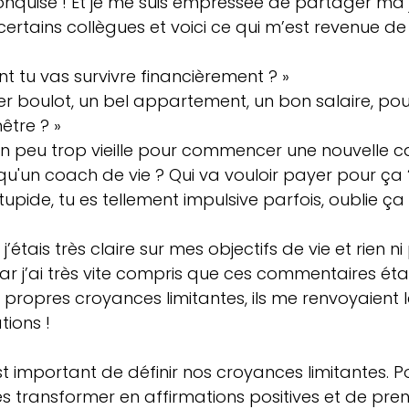
conquise ! Et je me suis empressée de partager ma
certains collègues et voici ce qui m’est revenue de 
 tu vas survivre financièrement ? »  
er boulot, un bel appartement, un bon salaire, pou
être ? »  
un peu trop vieille pour commencer une nouvelle car
 qu'un coach de vie ? Qui va vouloir payer pour ça ?
tupide, tu es tellement impulsive parfois, oublie ça !
j’étais très claire sur mes objectifs de vie et rien n
car j’ai très vite compris que ces commentaires étai
 propres croyances limitantes, ils me renvoyaient l
tions !
st important de définir nos croyances limitantes. Po
de les transformer en affirmations positives et de pre