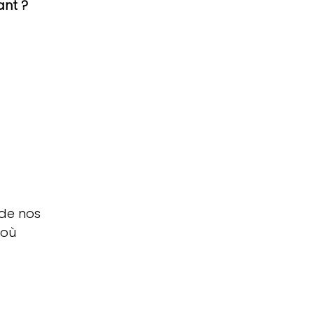
ant ?
de nos 
'où 