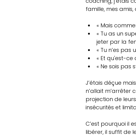
coaching, j’étais 
famille, mes amis, 
« Mais comment
« Tu as un sup
jeter par la fen
« Tu n’es pas 
« Et qu'est-ce
« Ne sois pas s
J’étais déçue mais 
n’allait m’arrêter 
projection de leurs
insécurités et limita
C’est pourquoi il e
libérer, il suffit 