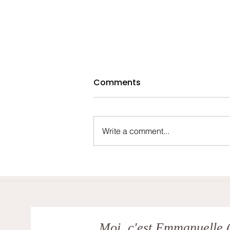
Comments
Write a comment...
Septembre : un mois dans
la machine à laver, en
mode « essorage »...
Moi, c'est Emmanuelle