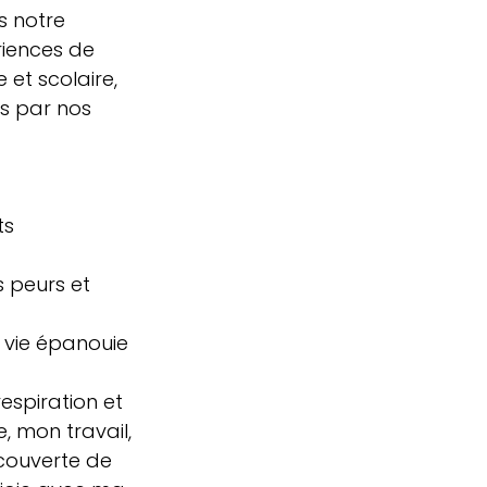
 notre 
riences de 
 et scolaire, 
s par nos 
s 
 peurs et 
e vie épanouie 
espiration et 
, mon travail, 
couverte de 