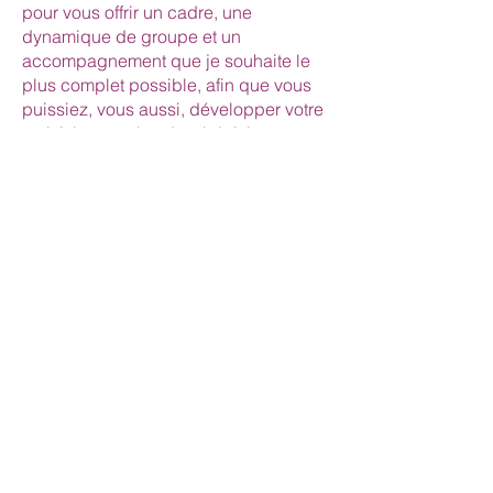
pour vous offrir un cadre, une
dynamique de groupe et un
accompagnement que je souhaite le
plus complet possible, afin que vous
puissiez, vous aussi, développer votre
activité avec plus de sérénité.
Parce que nous allons toujours plus
loin lorsque nous ne sommes pas
seul.e.
Si vous sentez que c’est le bon
moment, je serai ravie de vous
accompagner.