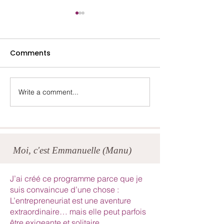
Comments
Lydia- Mai 2025
Marina- Octob
Write a comment...
Moi, c'est Emmanuelle (Manu)
J’ai créé ce programme parce que je
suis convaincue d’une chose :
L’entrepreneuriat est une aventure
extraordinaire… mais elle peut parfois
être exigeante et solitaire.