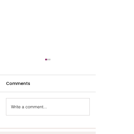
Comments
Lydia- Mai 2025
Marina- Octob
Write a comment...