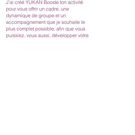
J’ai créé YUKAN Booste ton activité
pour vous offrir un cadre, une
dynamique de groupe et un
accompagnement que je souhaite le
plus complet possible, afin que vous
puissiez, vous aussi, développer votre
activité avec plus de sérénité.
Parce que nous allons toujours plus
loin lorsque nous ne sommes pas
seul.e.
Si vous sentez que c’est le bon
moment, je serai ravie de vous
accompagner.