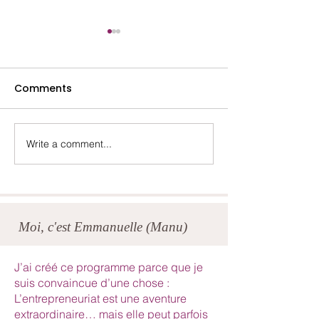
Comments
Lydia- Mai 2025
Marina- Octob
Write a comment...
Moi, c'est Emmanuelle (Manu)
J’ai créé ce programme parce que je
suis convaincue d’une chose :
L’entrepreneuriat est une aventure
extraordinaire… mais elle peut parfois