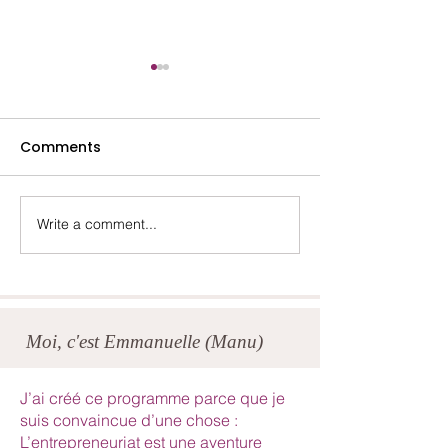
Comments
Lydia- Mai 2025
Marina- Octob
Write a comment...
Moi, c'est Emmanuelle (Manu)
J’ai créé ce programme parce que je
suis convaincue d’une chose :
L’entrepreneuriat est une aventure