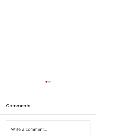
Comments
Lydia- Mai 2025
Marina- Octob
Write a comment...