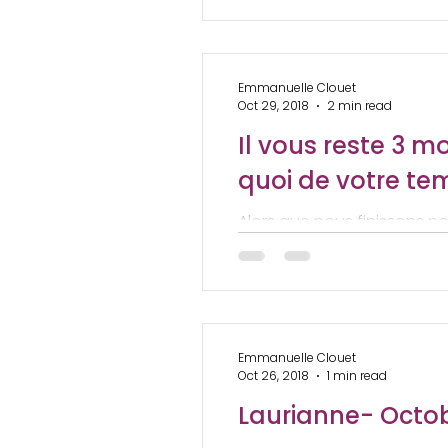
Emmanuelle Clouet
Oct 29, 2018
2 min read
Il vous reste 3 mo
quoi de votre te
Alors que nous finissons n
Défi de 30 jours « AMOUR DE
produite...
Emmanuelle Clouet
Oct 26, 2018
1 min read
Laurianne- Octob