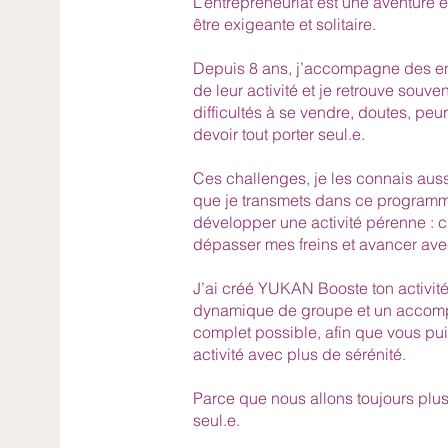
L’entrepreneuriat est une aventure e
être exigeante et solitaire.
Depuis 8 ans, j’accompagne des e
de leur activité et je retrouve souv
difficultés à se vendre, doutes, peu
devoir tout porter seul.e.
Ces challenges, je les connais aussi
que je transmets dans ce programme
développer une activité pérenne : cla
dépasser mes freins et avancer ave
J’ai créé YUKAN Booste ton activité
dynamique de groupe et un accomp
complet possible, afin que vous pui
activité avec plus de sérénité.
Parce que nous allons toujours plu
seul.e.