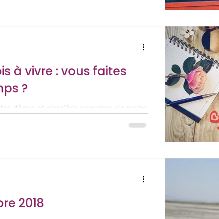
is à vivre : vous faites
mps ?
otre 4ème et dernière semaine de notre
 SOI», une chose intéressante s’est
re 2018