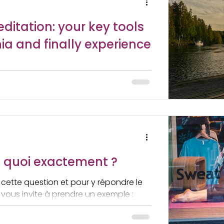
ditation: your key tools
ia and finally experience
to be a non-negotiable task in our
o carry on as you do today-as in not
st quoi exactement ?
cette question et pour y répondre le
e vous invite à prendre un exemple :