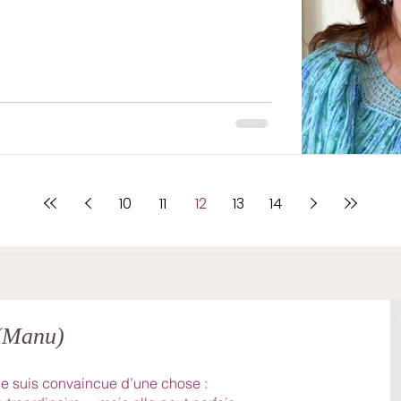
10
11
12
13
14
 (Manu)
e suis convaincue d’une chose :