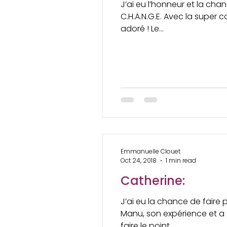
J’ai eu l’honneur et la ch
C.H.A.N.G.E. Avec la super
adoré ! Le...
Emmanuelle Clouet
Oct 24, 2018
1 min read
Catherine:
J’ai eu la chance de fair
Manu, son expérience et a
faire le point...