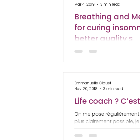
Mar 4, 2019
3 min read
Breathing and Me
for curing insomn
better quality s
Why does meditation need 
daily life? If you choose t
meditating...
Emmanuelle Clouet
Nov 20, 2018
3 min read
Life coach ? C’e
On me pose régulièrement 
plus clairement possible, j
Admettons...