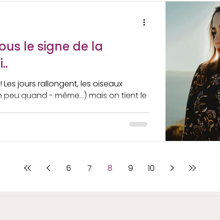
c, une fois de plus, je me suis livrée
ous le signe de la
..
! Les jours rallongent, les oiseaux
un peu quand - même…) mais on tient le
6
7
8
9
10