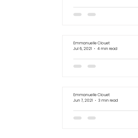
Emmanuelle Clouet
Jul 6, 2021
4 min read
La chance existe-
Très souvent, on m'a dit « t
partie à Londres où je suis
Emmanuelle Clouet
Jun 7, 2021
3 min read
En mai, ne fais pa
et...reste couchée.
Ce mois-ci, j’ai eu la chance