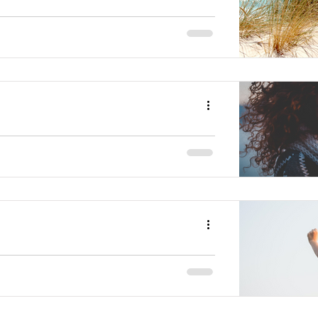
t-elle vraiment ?
’en as de la chance ! ». En 2000, je suis
 restée 17 ans, et quand mes amis, ma...
s ce qu'il te plaît
..
 d’être visitée par un petit virus qui