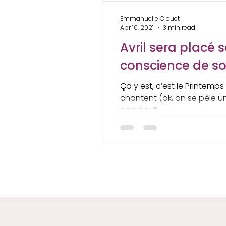
voulait me faire coucou, don
Emmanuelle Clouet
à...
Apr 10, 2021
3 min read
Avril sera placé s
conscience de soi
Ça y est, c’est le Printemps 
chantent (ok, on se pèle 
bon bout...